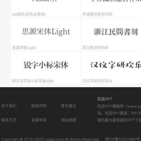
Aa细宋(非商业使用)
字体圈欣意吉祥宋
思源宋体Light
浙江民间书刻体
锐字云字库小标宋体GBK
汉仪字研欢乐宋W
优品PPT
关于我们
版权声明
意见建议
优品PPT模板网（www.
站。包括PPT图表、PPT
联系方式
友链申请
网站地图
国内最大最权威的PPT下
Copyright © 2015-2023 ypppt.com All Rights Reserved.
津ICP备15001961号