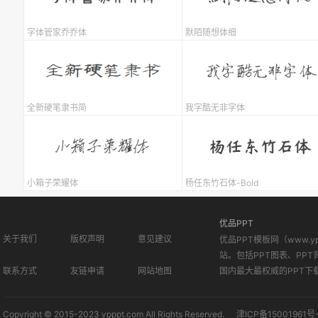
字体管家乔乔体
默陌随想体细
全新硬笔隶书简
我字酷无非字体
小箱子荣耀体
杨任东竹石体-Bold
优品PPT
关于我们
版权声明
意见建议
优品PPT模板网（www.
站。包括PPT图表、PPT
联系方式
友链申请
网站地图
国内最大最权威的PPT下
Copyright © 2015-2023 ypppt.com All Rights Reserved.
津ICP备15001961号