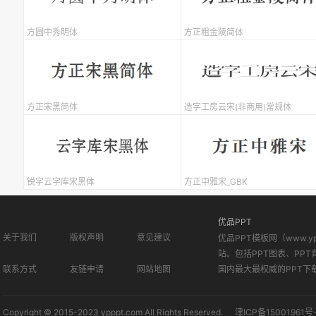
方圆中秀明体
方正粗金陵简体
方正宋黑简体
造字工房云宋(非商用)常规体
锐字云字库宋黑体
方正中雅宋_GBK
优品PPT
关于我们
版权声明
意见建议
优品PPT模板网（www.
站。包括PPT图表、PPT
联系方式
友链申请
网站地图
国内最大最权威的PPT下
Copyright © 2015-2023 ypppt.com All Rights Reserved.
津ICP备15001961号