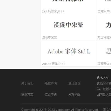
方正特雅宋_GBK
思源宋体Li
汉仪中宋繁
方正特雅
Adobe 宋体 Std L
思源宋体 CN
优品PPT
关于我们
版权声明
意见建议
优品PPT
站。包括P
联系方式
友链申请
网站地图
国内最大
Copyright © 2015-2023 ypppt.com All Rights Reserved.
津ICP