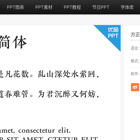
PPT图表
PPT素材
PPT教程
节日PPT
字体库
方正
语言
格式
软件