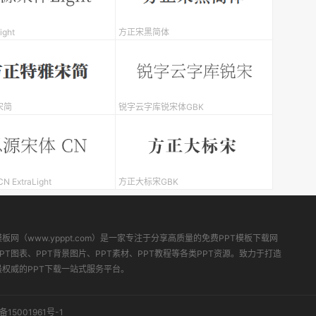
ght
方正宋黑简体
宋简
锐字云字库锐宋体GBK
 ExtraLight
方正大标宋GBK
模板网（www.ypppt.com）是一家专注于分享高质量的免费PPT模板下载网
PT图表、PPT背景图片、PPT素材、PPT教程等各类PPT资源。致力于打造
最权威的PPT下载一站式服务平台。
备15001961号-1