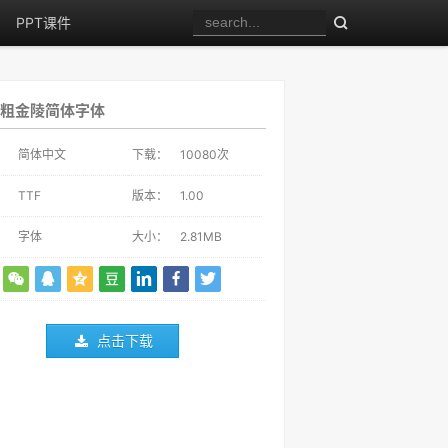
PPT课件
粗金陵简体字体
：
简体中文
下载：
10080
次
：
TTF
版本：
1.00
：
字体
大小：
2.81MB
点击下载