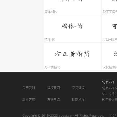
博洋柳体
锐字工房
楷体-简
可口可乐
方正黄楷简
汉仪楷体
优品PPT
关于我们
版权声明
意见建议
优品PPT
站。包括P
联系方式
友链申请
网站地图
国内最大
Copyright © 2015-2023 ypppt.com All Rights Reserved.
津ICP