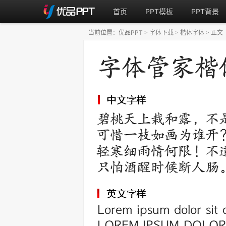
首页
PPT模板
PPT背景
当前位置：
优品PPT
字体下载
楷体字体
正文
>
>
>