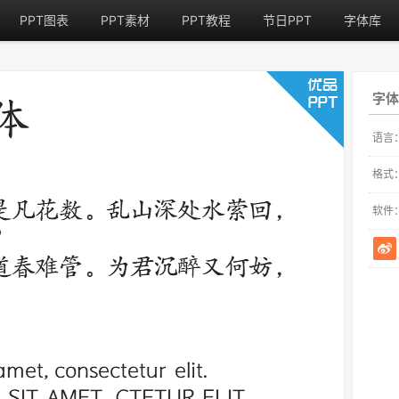
PPT图表
PPT素材
PPT教程
节日PPT
字体库
字体
语言
格式
软件