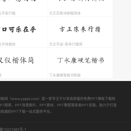
云字库行楷
方正苏新诗柳楷简体
在乎体楷体
方正字迹-陈朱行楷简
简
丁永康硬笔楷书新版
模板网（www.ypppt.com）是一家专注于分享高质量的免费PPT模板下载网
PT图表、PPT背景图片、PPT素材、PPT教程等各类PPT资源。致力于打造
最权威的PPT下载一站式服务平台。
备15001961号-1