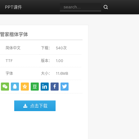
PPT课件
管家楷体字体
：
简体中文
下载：
540
次
：
TTF
版本：
1.00
：
字体
大小：
11.6MB
点击下载