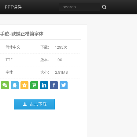
PPT课件
手迹-欧蝶正楷简字体
：
简体中文
下载：
1295
次
：
TTF
版本：
1.00
：
字体
大小：
2.91MB
点击下载