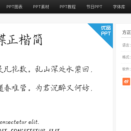
PPT图表
PPT素材
PPT教程
节日PPT
字体库
方正
语言
格式
软件