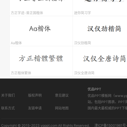
方正字迹-曾正国楷体
迷你简习字
Aa楷体
汉仪劲楷简
方正楷体繁体
汉仪全唐诗简
优品PPT
关于我们
版权声明
意见建议
优品PPT模板网（www.
站。包括PPT图表、PPT
联系方式
友链申请
网站地图
国内最大最权威的PPT下
Copyright © 2015-2023 ypppt.com All Rights Reserved.
津ICP备15001961号