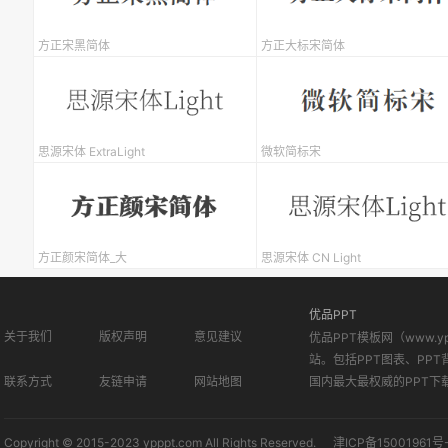
方正宋黑简体
方正大标宋简体
思源宋体 ExtraLight
微软简标宋
方正颜宋简体_大
思源宋体 CN Light
优品PPT
关于我们
版权声明
意见建议
优品PPT模板网（www.
站。包括PPT图表、PPT
联系方式
友链申请
网站地图
国内最大最权威的PPT下
Copyright © 2015-2023 ypppt.com All Rights Reserved.
津ICP备15001961号