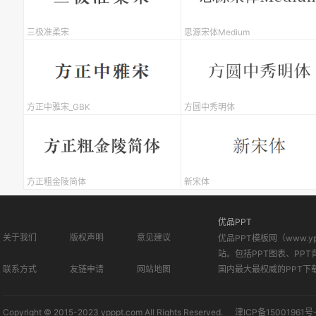
三极准柔宋
思源宋体Medium
方正中雅宋_GBK
方圆中秀明体
方正粗金陵简体
新宋体
优品PPT
关于我们
版权声明
意见建议
优品PPT模板网（www.
站。包括PPT图表、PPT
联系方式
友链申请
网站地图
国内最大最权威的PPT下
Copyright © 2015-2023 ypppt.com All Rights Reserved.
津ICP备15001961号