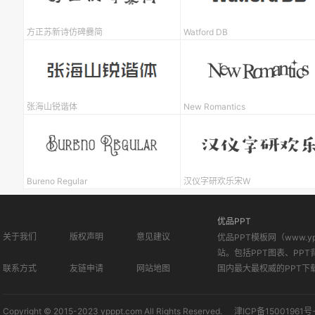
方正苏新诗仿碑爨简
Watford DB
张海山锐谐体
New Romantics
Bureno Regular
汉仪字研欢乐宋W
优品PPT
关于我们
版权声明
意见建议
优品PPT模板网（www.
站。包括PPT图表、PPT
联系方式
友链申请
网站地图
国内最大最权威的PPT下
Copyright © 2015-2023 ypppt.com All Rights Reserved.
津ICP备15001961号