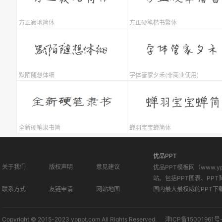
方正寂地简体
方正硬笔楷书繁体
默陌随想体细
字体管家夕禾(非商业使用)
全新硬笔隶书简
蝉羽宝宝蝉简体
优品PPT
关于我们
版权声明
意见建议
优品PPT模板网（www.
站。包括PPT图表、PPT
联系方式
友链申请
网站地图
国内最大最权威的PPT下
Copyright © 2015-2023 ypppt.com All Rights Reserved.
津ICP备15001961号