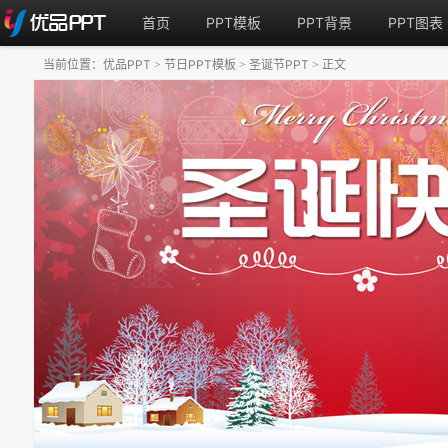
首页
PPT模板
PPT背景
PPT图表
当前位置：
优品PPT
节日PPT模板
圣诞节PPT
正文
>
>
>