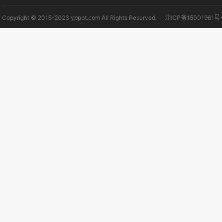
Copyright © 2015-2023 ypppt.com All Rights Reserved.
津ICP备15001961号