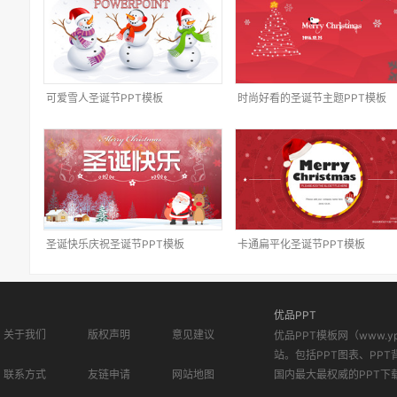
可爱雪人圣诞节PPT模板
时尚好看的圣诞节主题PPT模板
圣诞快乐庆祝圣诞节PPT模板
卡通扁平化圣诞节PPT模板
优品PPT
关于我们
版权声明
意见建议
优品PPT模板网（www.
站。包括PPT图表、PPT
联系方式
友链申请
网站地图
国内最大最权威的PPT下