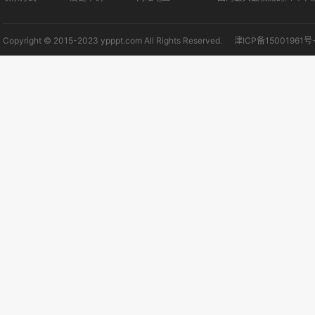
Copyright © 2015-2023 ypppt.com All Rights Reserved.
津ICP备15001961号