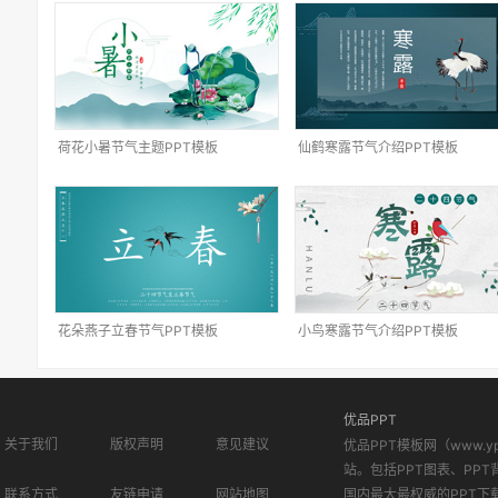
荷花小暑节气主题PPT模板
仙鹤寒露节气介绍PPT模板
花朵燕子立春节气PPT模板
小鸟寒露节气介绍PPT模板
优品PPT
关于我们
版权声明
意见建议
优品PPT模板网（www.
站。包括PPT图表、PPT
联系方式
友链申请
网站地图
国内最大最权威的PPT下