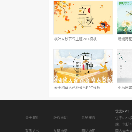
枫叶立秋节气主题PPT模板
蜻蜓荷花
麦田稻草人芒种节气PPT模板
小鸟寒露
优品PPT
关于我们
版权声明
意见建议
优品PPT
站。包括P
联系方式
友链申请
网站地图
国内最大