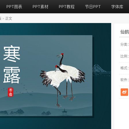
PPT图表
PPT素材
PPT教程
节日PPT
字体库
板
正文
>
仙鹤
分类
比例
格式
软件