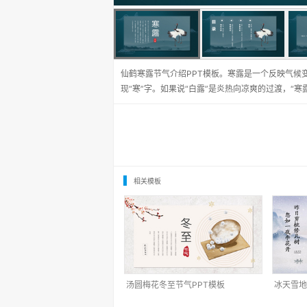
仙鹤寒露节气介绍PPT模板。寒露是一个反映气候
现“寒”字。如果说“白露”是炎热向凉爽的过渡，“
相关模板
汤圆梅花冬至节气PPT模板
冰天雪地