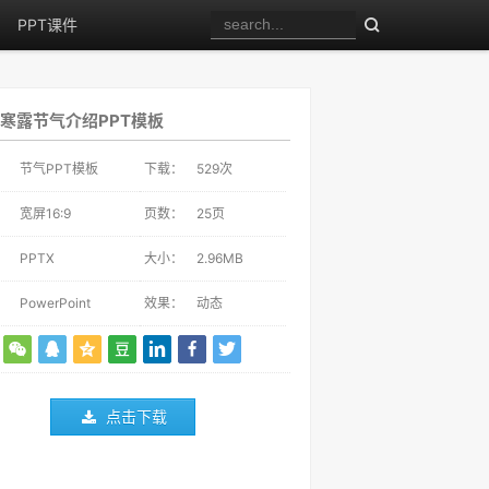
PPT课件
寒露节气介绍PPT模板
：
节气PPT模板
下载：
529
次
：
宽屏16:9
页数：
25页
：
PPTX
大小：
2.96MB
：
PowerPoint
效果：
动态
点击下载