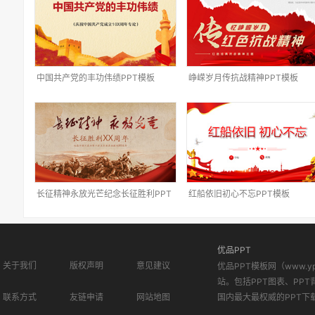
中国共产党的丰功伟绩PPT模板
峥嵘岁月传抗战精神PPT模板
长征精神永放光芒纪念长征胜利PPT
红船依旧初心不忘PPT模板
模板
优品PPT
关于我们
版权声明
意见建议
优品PPT模板网（www.
站。包括PPT图表、PPT
联系方式
友链申请
网站地图
国内最大最权威的PPT下