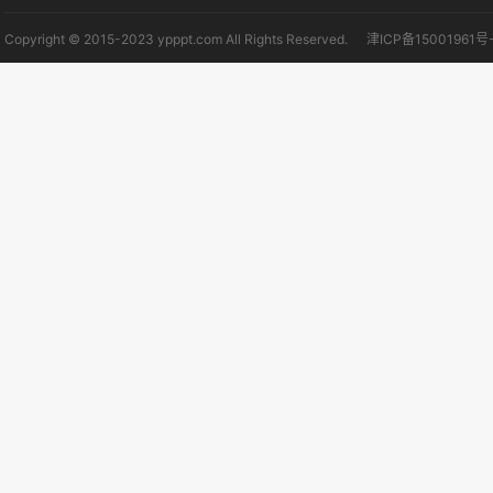
Copyright © 2015-2023 ypppt.com All Rights Reserved.
津ICP备15001961号