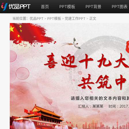
首页
PPT模板
PPT背景
PPT图表
当前位置：
优品PPT
PPT模板
党建工作PPT
正文
>
>
>