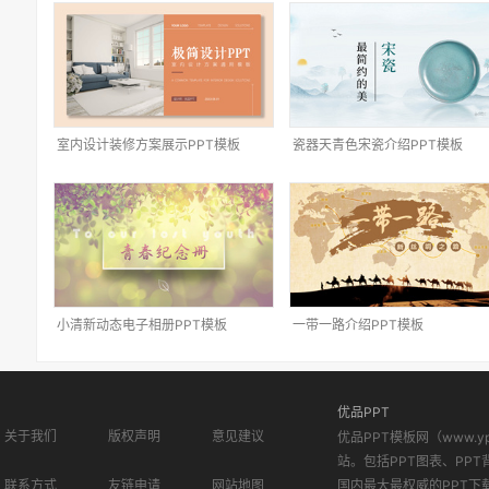
室内设计装修方案展示PPT模板
瓷器天青色宋瓷介绍PPT模板
小清新动态电子相册PPT模板
一带一路介绍PPT模板
优品PPT
关于我们
版权声明
意见建议
优品PPT模板网（www.
站。包括PPT图表、PPT
联系方式
友链申请
网站地图
国内最大最权威的PPT下