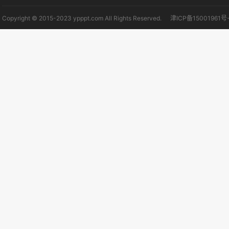
Copyright © 2015-2023 ypppt.com All Rights Reserved.
津ICP备15001961号