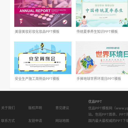
美容美妆彩妆化妆品PPT模板
传统夏季养生知识PPT模板
安全生产施工周例会PPT模板
手捧地球世界环境日PPT模板
优品PPT
关于我们
版权声明
意见建议
优品PPT模板网（www.
站。包括PPT图表、PPT
联系方式
友链申请
网站地图
国内最大最权威的PPT下