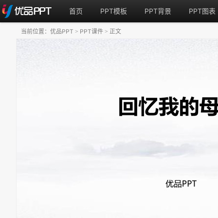
首页
PPT模板
PPT背景
PPT图表
当前位置：
优品PPT
PPT课件
正文
>
>