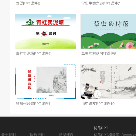
野望PPT课件3
宇宙生命之谜PPT课件7
青蛙卖泥塘PPT课件7
草虫的村落PPT课件5
登幽州台歌PPT课件1
山中访友PPT课件10
优品PPT
关于我们
版权声明
意见建议
优品PPT模板网（www.