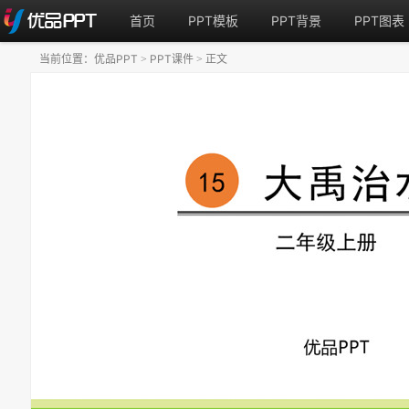
首页
PPT模板
PPT背景
PPT图表
当前位置：
优品PPT
PPT课件
正文
>
>