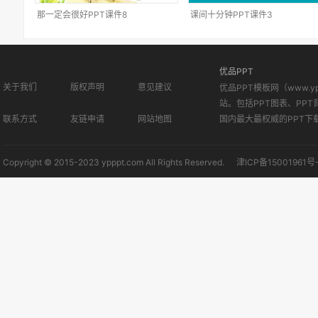
那一定会很好PPT课件8
课间十分钟PPT课件3
优品PPT
关于我们
版权声明
意见建议
优品PPT模板网（www.
站。包括PPT图表、PPT
联系方式
友链申请
网站地图
国内最大最权威的PPT下
Copyright © 2015-2023 ypppt.com All Rights Reserved.
津ICP备15001961号