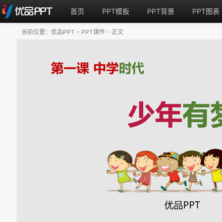
首页
PPT模板
PPT背景
PPT图表
当前位置：
优品PPT
PPT课件
正文
>
>