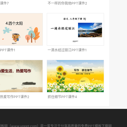
T课件7
不一样的你我他PPT课件2
PPT课件1
一滴水经过丽江PPT课件1
热爱写作PPT课件2
抓住细节PPT课件4
模板网（www.ypppt.com）是一家专注于分享高质量的免费PPT模板下载网