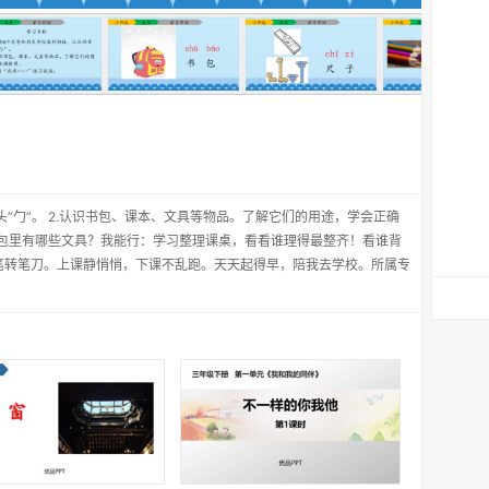
头“勹”。 2.认识书包、课本、文具等物品。了解它们的用途，学会正确
的书包里有哪些文具？我能行：学习整理课桌，看看谁理得最整齐！看谁背
笔转笔刀。上课静悄悄，下课不乱跑。天天起得早，陪我去学校。所属专