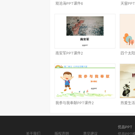
观沧海PPT课件6
天窗PP
南安军PPT课件2
四个太阳
我参与我奉献PPT课件2
热爱生活
优品PPT
关于我们
版权声明
意见建议
优品PPT