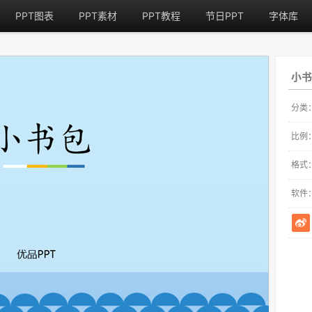
PPT图表
PPT素材
PPT教程
节日PPT
字体库
小书
分类
比例
格式
软件