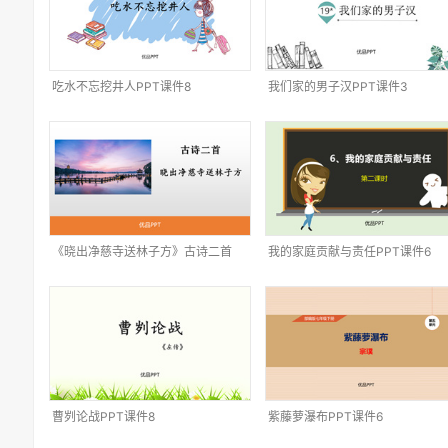
吃水不忘挖井人PPT课件8
我们家的男子汉PPT课件3
《晓出净慈寺送林子方》古诗二首
我的家庭贡献与责任PPT课件6
PPT课件1
曹刿论战PPT课件8
紫藤萝瀑布PPT课件6