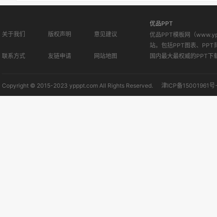
优品PPT
关于我们
版权声明
意见建议
优品PPT模板网（www.
站。包括PPT图表、PPT
联系方式
友链申请
网站地图
国内最大最权威的PPT下
Copyright © 2015-2023 ypppt.com All Rights Reserved.
津ICP备15001961号