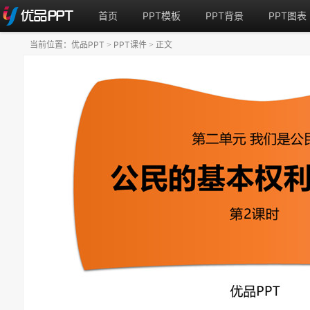
首页
PPT模板
PPT背景
PPT图表
当前位置：
优品PPT
PPT课件
正文
>
>