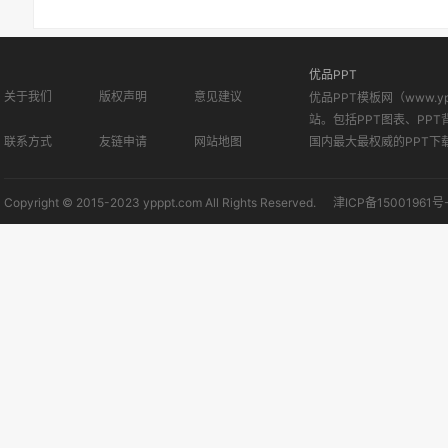
优品PPT
关于我们
版权声明
意见建议
优品PPT模板网（www.
站。包括PPT图表、PPT
联系方式
友链申请
网站地图
国内最大最权威的PPT下
Copyright © 2015-2023 ypppt.com All Rights Reserved.
津ICP备15001961号