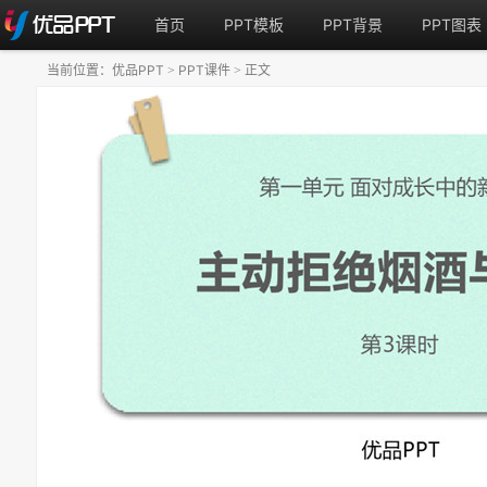
首页
PPT模板
PPT背景
PPT图表
当前位置：
优品PPT
PPT课件
正文
>
>