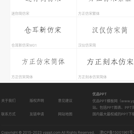
迷你简仿宋
方正仿宋繁体
仓耳新仿宋W01
汉仪仿宋简
方正仿宋简体
方正刻本仿宋简体
优品PPT
关于我们
版权声明
意见建议
优品PPT模板网（www.
站。包括PPT图表、PPT
联系方式
友链申请
网站地图
国内最大最权威的PPT下
Copyright © 2015-2023 ypppt.com All Rights Reserved.
津ICP备15001961号