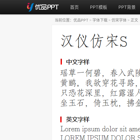
首页
PPT模板
PPT背景
当前位置：
优品PPT
字体下载
仿宋字体
正文
>
>
>