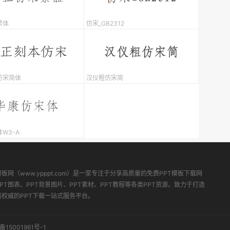
繁体
仿宋_GB2312
仿宋简体
汉仪粗仿宋简
W3-A
模板网（www.ypppt.com）是一家专注于分享高质量的免费PPT模板下载网
PT图表、PPT背景图片、PPT素材、PPT教程等各类PPT资源。致力于打造
最权威的PPT下载一站式服务平台。
备15001961号-1