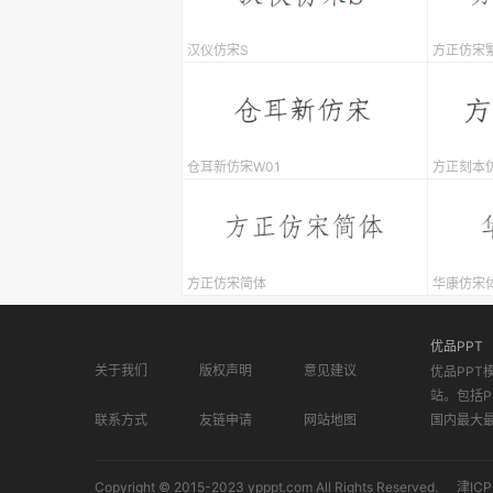
汉仪仿宋S
方正仿宋
仓耳新仿宋W01
方正刻本
方正仿宋简体
华康仿宋体
优品PPT
关于我们
版权声明
意见建议
优品PPT
站。包括P
联系方式
友链申请
网站地图
国内最大
Copyright © 2015-2023 ypppt.com All Rights Reserved.
津ICP