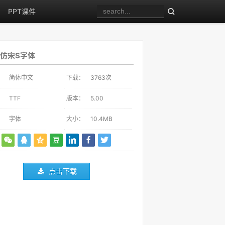
PPT课件
仿宋S字体
：
简体中文
下载：
3763
次
：
TTF
版本：
5.00
：
字体
大小：
10.4MB
点击下载