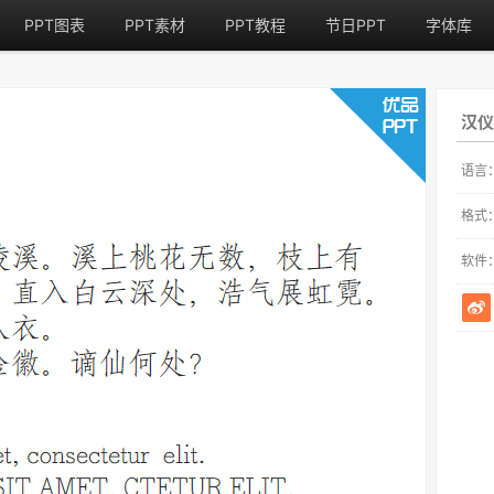
PPT图表
PPT素材
PPT教程
节日PPT
字体库
汉仪
语言
格式
软件