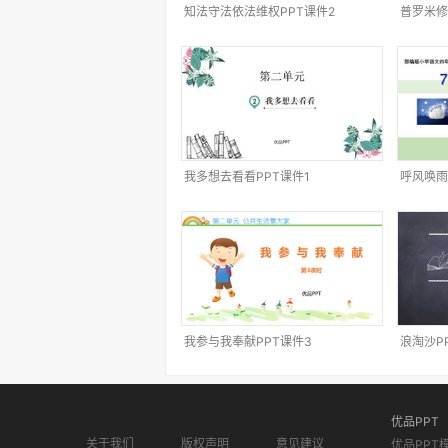
知法守法依法维权PPT课件2
普罗米修
我多想去看看PPT课件1
呼风唤雨
我参与我奉献PPT课件3
浪淘沙P
优品PPT
关于我们
版权声明
意见建议
优品PPT