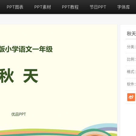
PPT图表
PPT素材
PPT教程
节日PPT
字体库
秋天
分类
比例
格式
软件