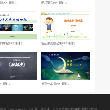
斯PPT课件6
田忌赛马PPT课件6
的世纪PPT课件2
富起来到强起来PPT课件5
PT课件2
推荐一本书PPT课件2
模板网（www.ypppt.com）是一家专注于分享高质量的免费PPT模板下载网