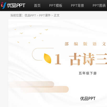
首页
PPT模板
PPT背景
PPT图表
当前位置：
优品PPT
PPT课件
正文
>
>