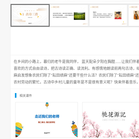
在乡间的小路上，暮归的老牛是我同伴， 蓝天配朵夕阳在胸膛……让我们伴
喜欢的方式自由读诗，把古诗读正确、读流利。有感情地朗读前两句古诗，
麻启发想象农民们除了“耘田绩麻”还要干些什么活？农民们除了“耘田绩麻”
农村劳动的繁忙。古诗中乡村儿童的童年是不是很有意义呢？快来伴着音乐
相关课件