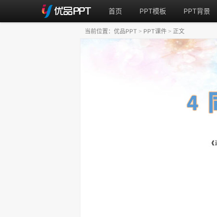
首页
PPT模板
PPT背景
当前位置：
优品PPT
PPT课件
正文
>
>