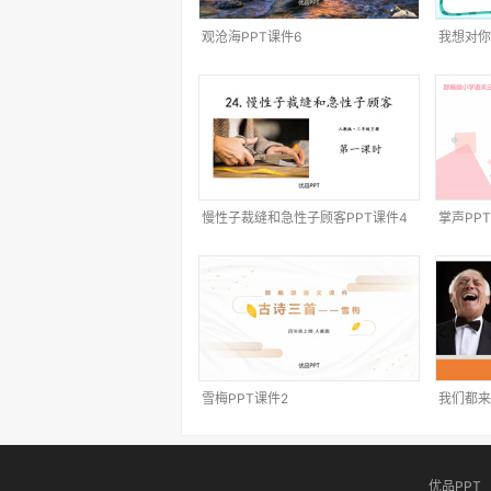
观沧海PPT课件6
我想对你
慢性子裁缝和急性子顾客PPT课件4
掌声PP
雪梅PPT课件2
我们都来
优品PPT