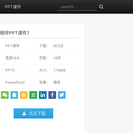
PPT课件
相伴PPT课件7
：
PPT课件
下载：
905
次
：
宽屏16:9
页数：
19页
：
PPTX
大小：
1.76MB
：
PowerPoint
效果：
静态
点击下载