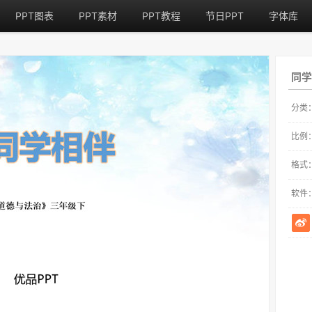
PPT图表
PPT素材
PPT教程
节日PPT
字体库
同学
分类
比例
格式
软件