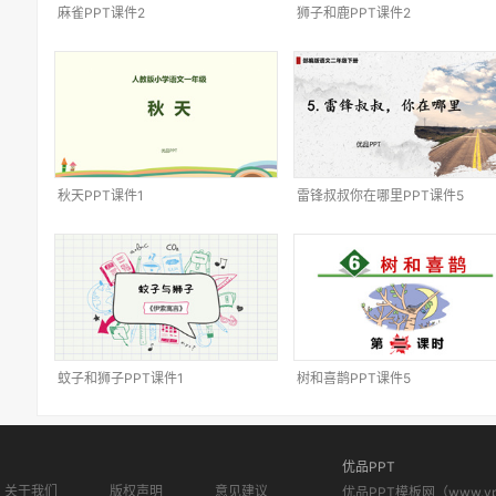
麻雀PPT课件2
狮子和鹿PPT课件2
秋天PPT课件1
雷锋叔叔你在哪里PPT课件5
蚊子和狮子PPT课件1
树和喜鹊PPT课件5
优品PPT
关于我们
版权声明
意见建议
优品PPT模板网（www.