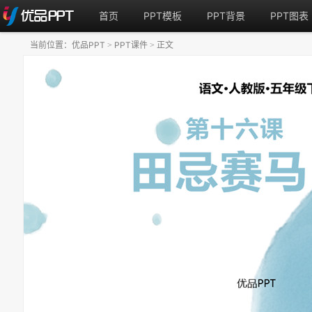
首页
PPT模板
PPT背景
PPT图表
当前位置：
优品PPT
PPT课件
正文
>
>