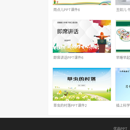
雨点儿PPT课件6
丑奴儿·
即席讲话PPT课件6
早睡早起
草虫的村落PPT课件2
插上科学
优品PPT