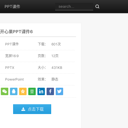
PPT课件
开心果PPT课件6
：
PPT课件
下载：
601
次
：
宽屏16:9
页数：
12页
：
PPTX
大小：
431KB
：
PowerPoint
效果：
静态
点击下载