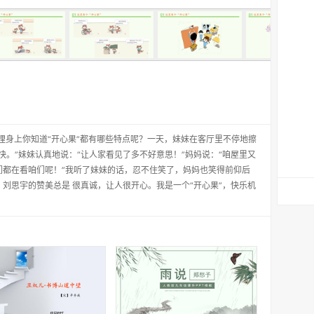
狸身上你知道“开心果”都有哪些特点呢？一天，妹妹在客厅里不停地擦
快。”妹妹认真地说：“让人家看见了多不好意思！”妈妈说：“咱屋里又
他们都在看咱们呢！”我听了妹妹的话，忍不住笑了，妈妈也笑得前仰后
刘思宇的赞美总是 很真诚，让人很开心。我是一个“开心果”，快乐机