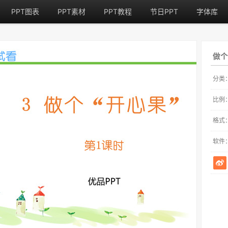
PPT图表
PPT素材
PPT教程
节日PPT
字体库
做个
分类
比例
格式
软件