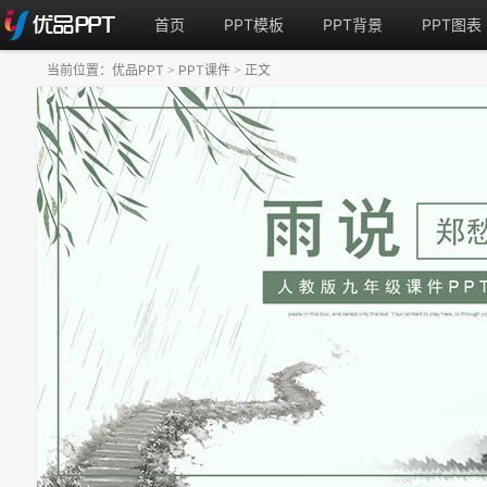
首页
PPT模板
PPT背景
PPT图表
当前位置：
优品PPT
PPT课件
正文
>
>