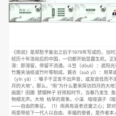
《雨说》是郑愁予复出之后于1979年写成的，当时正
经历十年浩劫后的中国，一切都开始显露生机，正
滞：即滞留，停留不流通。斗笠（dǒulì）：遮阳
竹篾夹油纸或竹叶等制成。蓑衣（suō yī）：用
（yīn yǎ）：嗓子干涩发不出声音，或发音低而
月的大地”，那么，“雨”为什么要来探访四月的大
画面？田圃 禁锢种子 好雨知时节，当春乃发生 鱼
物细无声。大地 枯旱的景象。小溪 喑哑调子（
——自由的象征。（1）雨具有返老还童之心；即对
雨是带给下一代人以自由、幸福的使者，是作者本