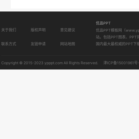
优品PPT
关于我们
版权声明
意见建议
优品PPT模板网（www.
站。包括PPT图表、PPT
联系方式
友链申请
网站地图
国内最大最权威的PPT下
Copyright © 2015-2023 ypppt.com All Rights Reserved.
津ICP备15001961号