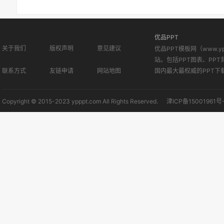
优品PPT
关于我们
版权声明
意见建议
优品PPT模板网（www.
站。包括PPT图表、PPT
联系方式
友链申请
网站地图
国内最大最权威的PPT下
Copyright © 2015-2023 ypppt.com All Rights Reserved.
津ICP备15001961号