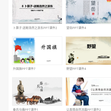
卜算子·送鲍浩然之浙东PPT课件2
望岳PPT课件4
升国旗PPT课件7
野望PPT课件4
秦兵马俑PPT课件1
让真情自然流露PPT课件2