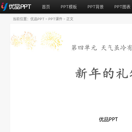
首页
PPT模板
PPT背景
PPT图表
当前位置：
优品PPT
PPT课件
正文
>
>