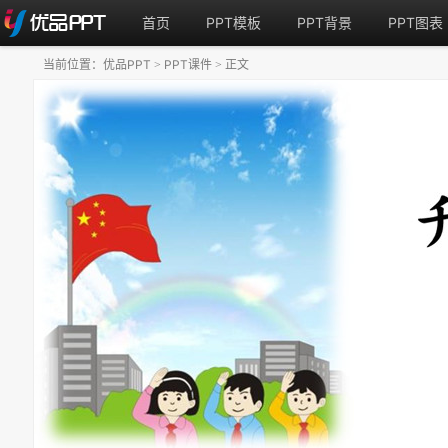
首页
PPT模板
PPT背景
PPT图表
当前位置：
优品PPT
PPT课件
正文
>
>