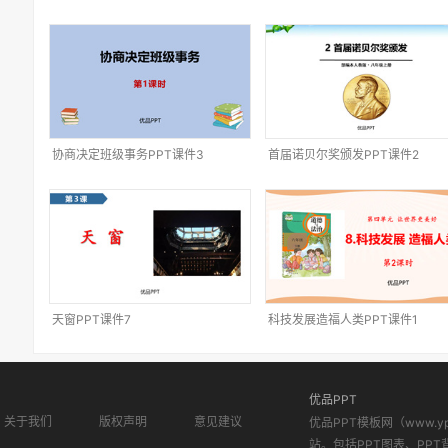
协商决定班级事务PPT课件3
首届诺贝尔奖颁发PPT课件2
天窗PPT课件7
科技发展造福人类PPT课件1
优品PPT
关于我们
版权声明
意见建议
优品PPT模板网（www.
站。包括PPT图表、PPT