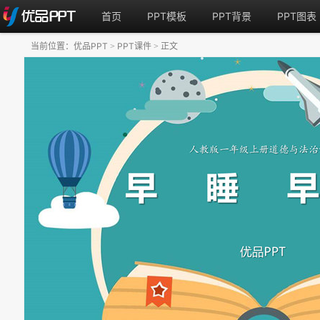
首页
PPT模板
PPT背景
PPT图表
当前位置：
优品PPT
PPT课件
正文
>
>