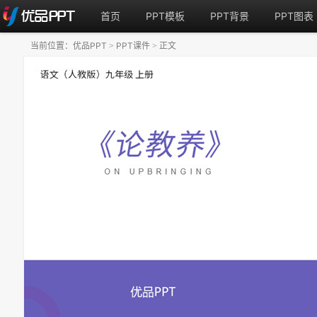
首页
PPT模板
PPT背景
PPT图表
当前位置：
优品PPT
PPT课件
正文
>
>