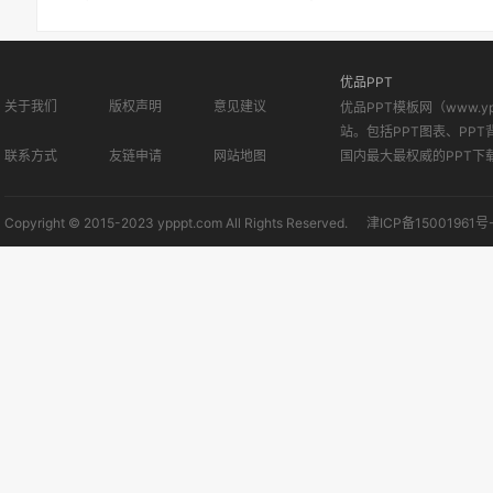
优品PPT
关于我们
版权声明
意见建议
优品PPT模板网（www.
站。包括PPT图表、PPT
联系方式
友链申请
网站地图
国内最大最权威的PPT下
Copyright © 2015-2023 ypppt.com All Rights Reserved.
津ICP备15001961号