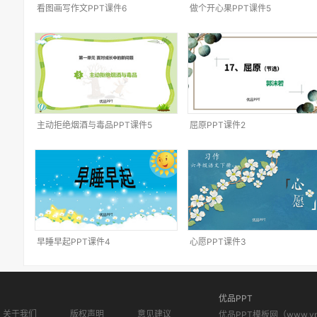
看图画写作文PPT课件6
做个开心果PPT课件5
主动拒绝烟酒与毒品PPT课件5
屈原PPT课件2
早睡早起PPT课件4
心愿PPT课件3
优品PPT
关于我们
版权声明
意见建议
优品PPT模板网（www.