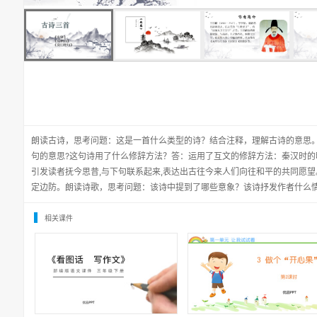
朗读古诗，思考问题：这是一首什么类型的诗？结合注释，理解古诗的意思
句的意思?这句诗用了什么修辞方法？答：运用了互文的修辞方法：秦汉时的
引发读者抚今思昔,与下句联系起来,表达出古往今来人们向往和平的共同愿
定边防。朗读诗歌，思考问题：该诗中提到了哪些意象？该诗抒发作者什么
相关课件