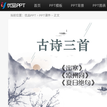
首页
PPT模板
PPT背景
PPT图表
当前位置：
优品PPT
PPT课件
正文
>
>