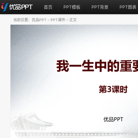
首页
PPT模板
PPT背景
PPT图表
当前位置：
优品PPT
PPT课件
正文
>
>