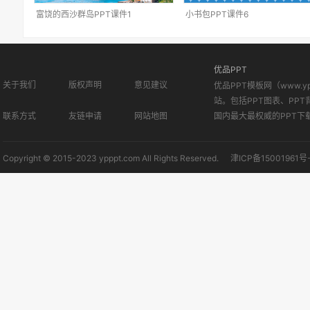
富饶的西沙群岛PPT课件1
小书包PPT课件6
优品PPT
关于我们
版权声明
意见建议
优品PPT模板网（www.
站。包括PPT图表、PPT
联系方式
友链申请
网站地图
国内最大最权威的PPT下
Copyright © 2015-2023 ypppt.com All Rights Reserved.
津ICP备15001961号