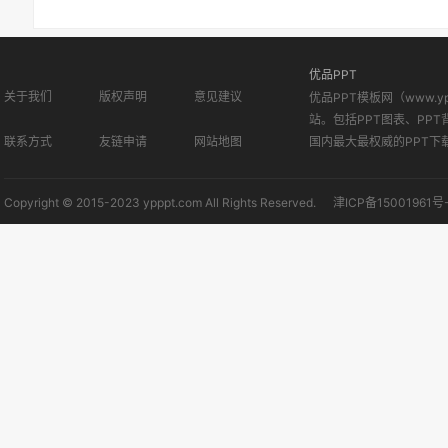
优品PPT
关于我们
版权声明
意见建议
优品PPT模板网（www.
站。包括PPT图表、PPT
联系方式
友链申请
网站地图
国内最大最权威的PPT下
Copyright © 2015-2023 ypppt.com All Rights Reserved.
津ICP备15001961号