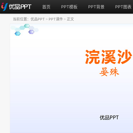
首页
PPT模板
PPT背景
PPT图表
当前位置：
优品PPT
PPT课件
正文
>
>