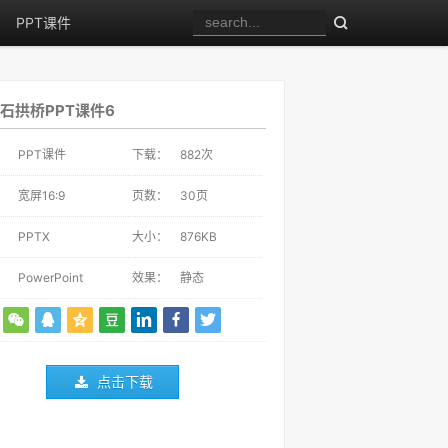
PPT课件
石拱桥PPT课件6
：
PPT课件
下载：
882
次
：
宽屏16:9
页数：
30页
：
PPTX
大小：
876KB
：
PowerPoint
效果：
静态
点击下载