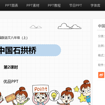
PPT图表
PPT素材
PPT教程
节日PPT
字体库
中国
分类
比例
格式
软件