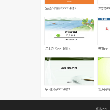
宝葫芦的秘密PPT课件2
渔家傲P
江上渔者PPT课件4
天窗PP
学习抒情PPT课件1
观点要明
优品PPT