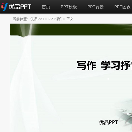
首页
PPT模板
PPT背景
PPT图表
当前位置：
优品PPT
PPT课件
正文
>
>