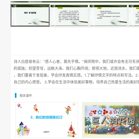
诗人白居易有云：“感人心者，莫先乎情。”徜徉雨中，我们或许会有无可名
的孤独；仰望苍穹，远眺大海，我们心胸开阔；俯视大地，近观流水，我们
，我们要善于发现美，学会抒发真情实感。1.了解抒情文字的特点和写法。2
自己的内心感受。 3.学会在生活中体验美好事物，培养自己热爱生活的美好
相关课件