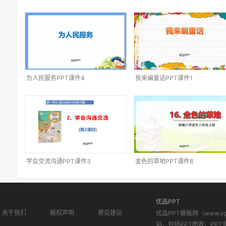
为人民服务PPT课件4
我来编童话PPT课件1
学会交流沟通PPT课件3
金色的草地PPT课件8
优品PPT
关于我们
版权声明
意见建议
优品PPT模板网（www.
站。包括PPT图表、PPT