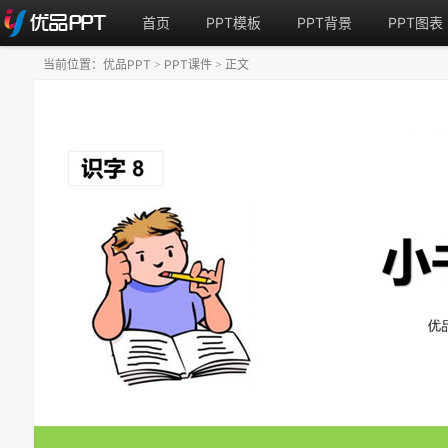
首页
PPT模板
PPT背景
PPT图表
当前位置：
优品PPT
PPT课件
正文
>
>