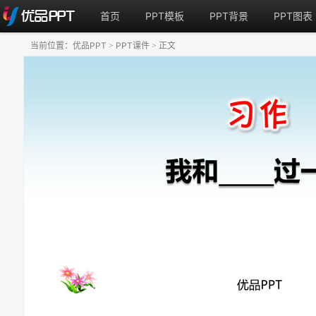
首页
PPT模板
PPT背景
PPT图表
当前位置：
优品PPT
PPT课件
正文
>
>