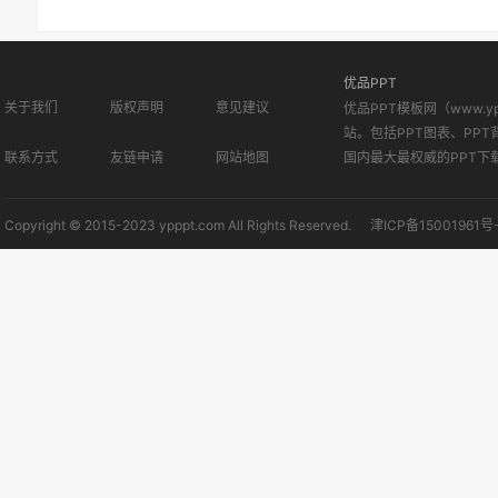
优品PPT
关于我们
版权声明
意见建议
优品PPT模板网（www.
站。包括PPT图表、PPT
联系方式
友链申请
网站地图
国内最大最权威的PPT下
Copyright © 2015-2023 ypppt.com All Rights Reserved.
津ICP备15001961号