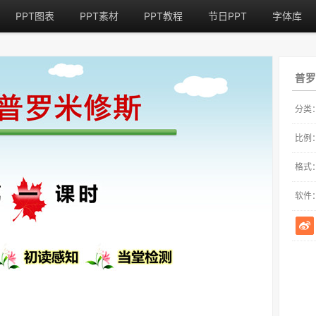
PPT图表
PPT素材
PPT教程
节日PPT
字体库
普罗
分类
比例
格式
软件