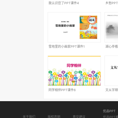
我认识您了PPT课件4
乡愁PP
雪地里的小画家PPT课件1
湖心亭看
同学相伴PPT课件6
文从字顺
优品PPT
关于我们
版权声明
意见建议
优品PPT