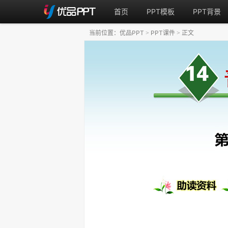
首页
PPT模板
PPT背景
当前位置：
优品PPT
PPT课件
正文
>
>