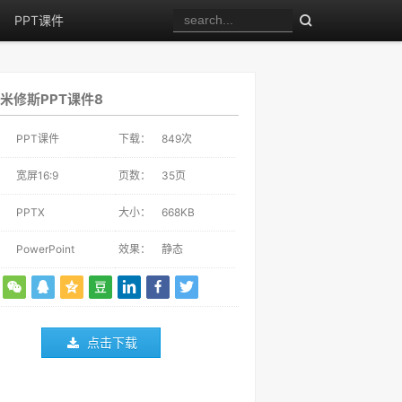
PPT课件
米修斯PPT课件8
：
PPT课件
下载：
849
次
：
宽屏16:9
页数：
35页
：
PPTX
大小：
668KB
：
PowerPoint
效果：
静态
点击下载