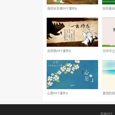
我的长生果PPT课件8
别伤着自
出师表PPT课件6
为中华之
心愿PPT课件3
富饶的西
优品PPT