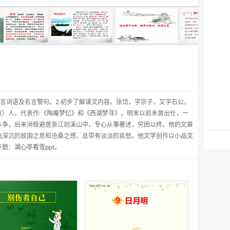
文言词语及名言警句。2.初步了解课文内容。张岱，字宗子，又字石公，
兴）人。代表作:《陶庵梦忆》和《西湖梦寻》。明末以前未曾出仕，一
斗争，后来消极避居浙江剡溪山中，专心从事著述，穷困以终。他的文章
出深沉的故国之思和沧桑之感，总带有淡淡的哀愁。他文学创作以小品文
专题：
湖心亭看雪ppt
。