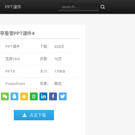
PPT课件
亭看雪PPT课件4
：
PPT课件
下载：
928
次
：
宽屏16:9
页数：
16页
：
PPTX
大小：
176KB
：
PowerPoint
效果：
静态
点击下载