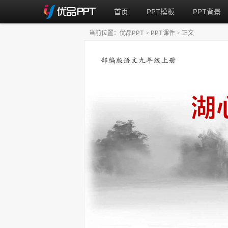
首页
PPT模板
PPT背景
当前位置：
优品PPT
PPT课件
正文
>
>