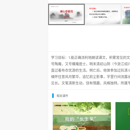
学习目标：1.能正确流利地朗读课文，积累常见的
号陶庵，又号蝶庵居士，明末清初山阴（今浙江绍
直过着布衣优游的生活。明亡后，他曾参加过抗清
缅怀往昔风月繁华，追忆前尘影事，字里行间流露
见长。文笔清新生动，饶有情趣，风格独特。所属
相关课件