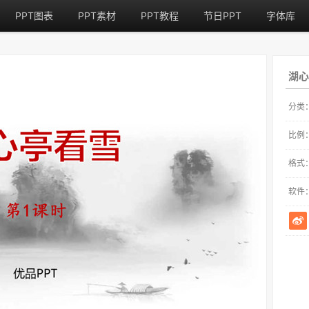
PPT图表
PPT素材
PPT教程
节日PPT
字体库
湖心
分类
比例
格式
软件