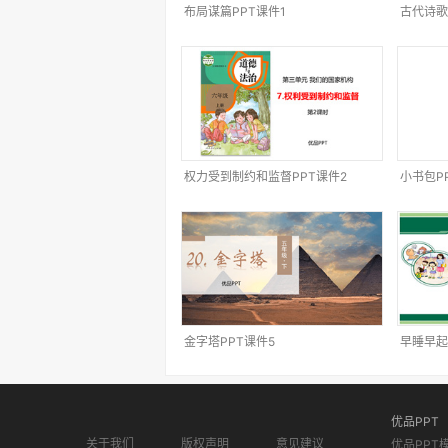
布局谋篇PPT课件1
古代诗歌
权力受到制约和监督PPT课件2
小书包P
金字塔PPT课件5
早睡早起
优品PPT
关于我们
版权声明
意见建议
优品PPT