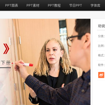
PPT图表
PPT素材
PPT教程
节日PPT
字体库
劝说
分类
比例
格式
软件