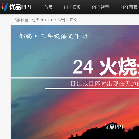
首页
PPT模板
PPT背景
PPT图表
当前位置：
优品PPT
PPT课件
正文
>
>