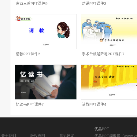
古诗三首PPT课件9
劝说PPT课件3
请教PPT课件2
手术台就是阵地PPT课件7
忆读书PPT课件7
请教PPT课件4
优品PPT
关于我们
版权声明
意见建议
优品PPT模板网（www.