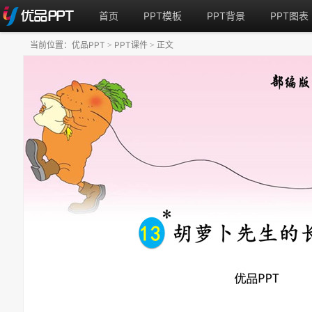
首页
PPT模板
PPT背景
PPT图表
当前位置：
优品PPT
PPT课件
正文
>
>