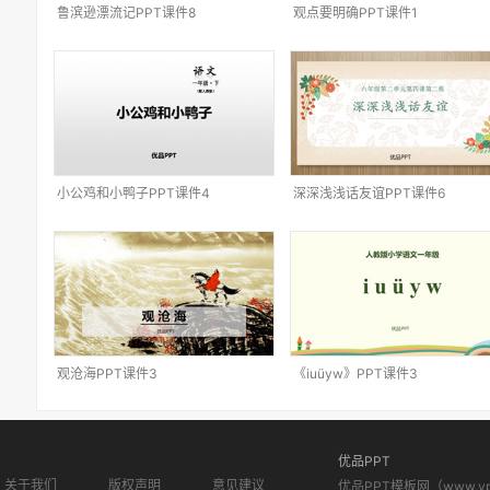
鲁滨逊漂流记PPT课件8
观点要明确PPT课件1
小公鸡和小鸭子PPT课件4
深深浅浅话友谊PPT课件6
观沧海PPT课件3
《iuüyw》PPT课件3
优品PPT
关于我们
版权声明
意见建议
优品PPT模板网（www.