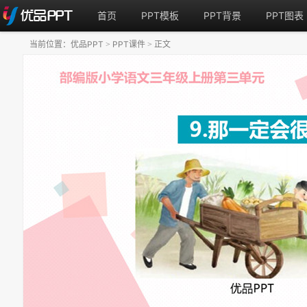
首页
PPT模板
PPT背景
PPT图表
当前位置：
优品PPT
PPT课件
正文
>
>