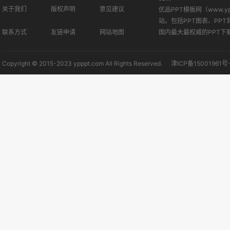
关于我们
版权声明
意见建议
优品PPT模板网（www.
站。包括PPT图表、PPT
联系方式
友链申请
网站地图
国内最大最权威的PPT下
Copyright © 2015-2023 ypppt.com All Rights Reserved.
津ICP备15001961号