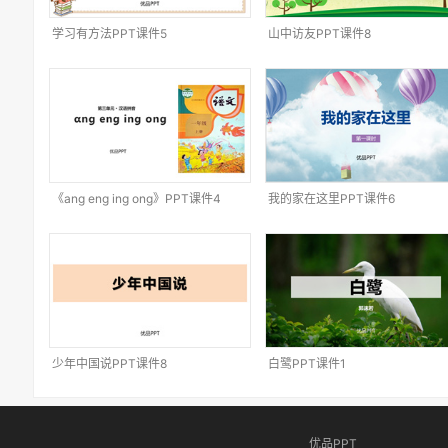
学习有方法PPT课件5
山中访友PPT课件8
《ang eng ing ong》PPT课件4
我的家在这里PPT课件6
少年中国说PPT课件8
白鹭PPT课件1
优品PPT